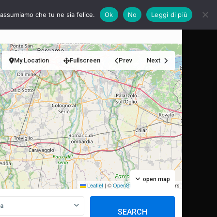
i assumiamo che tu ne sia felice.
Ok
No
Leggi di più
e?
Servizi
Calendario 2026
My Location
Fullscreen
Prev
Next
open map
Leaflet
|
©
OpenStreetMap
contributors
ia
SEARCH