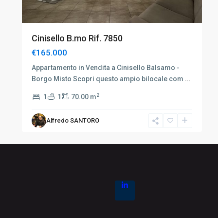
Cinisello B.mo Rif. 7850
€165.000
Appartamento in Vendita a Cinisello Balsamo -
Borgo Misto Scopri questo ampio bilocale com
...
2
1
1
70.00 m
Alfredo SANTORO