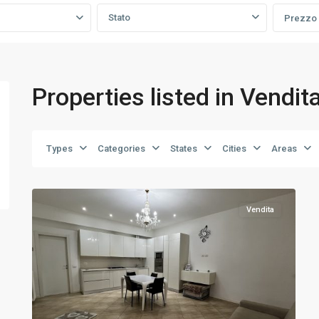
Stato
Prezzo
Properties listed in Vendit
Types
Categories
States
Cities
Areas
Cinisello
30
B.mo
Vendita