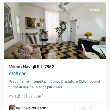
Vendita
Milano Navigli Rif. 7852
€395.000
Proponiamo in vendita, in Corso Cristoforo Colombo, nel
cuore di una delle zone più vivaci
...
2
1
1
58.00 m
Marco NAPOLITANO
Cinisello