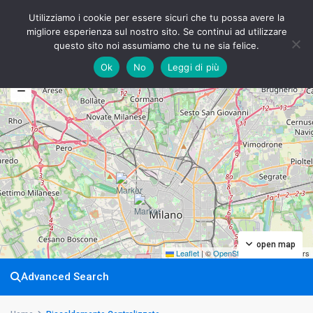
Utilizziamo i cookie per essere sicuri che tu possa avere la
migliore esperienza sul nostro sito. Se continui ad utilizzare
questo sito noi assumiamo che tu ne sia felice.
Ok
No
Leggi di più
My Location
Fullscreen
Prev
Next
open map
Leaflet
|
©
OpenStreetMap
contributors
Advanced Search