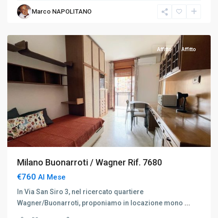
/
Marco NAPOLITANO
Wagner
,
Milano
Affitto
Affitto
Milano Buonarroti / Wagner Rif. 7680
€760
Al Mese
In Via San Siro 3, nel ricercato quartiere
Wagner/Buonarroti, proponiamo in locazione mono
...