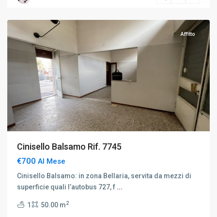
B.mo
Affitto
Cinisello Balsamo Rif. 7745
€700
Al Mese
Cinisello Balsamo: in zona Bellaria, servita da mezzi di
superficie quali l’autobus 727, f
...
2
1
50.00 m
Buonarroti