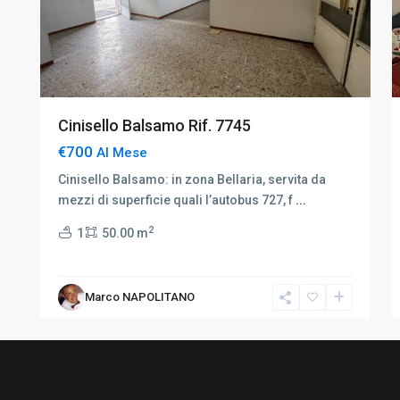
Cinisello Balsamo Rif. 7745
€700
Al Mese
Cinisello Balsamo: in zona Bellaria, servita da
mezzi di superficie quali l’autobus 727, f
...
2
1
50.00 m
Marco NAPOLITANO