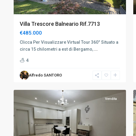
Villa Trescore Balneario Rif.7713
€485.000
Clicca Per Visualizzare Virtual Tour 360° Situato a
circa 15 chilometri a est di Bergamo,
...
4
Alfredo SANTORO
Cinisello
30
B.mo
17
Vendita