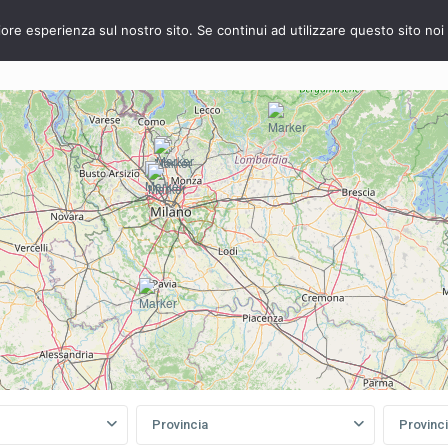
iore esperienza sul nostro sito. Se continui ad utilizzare questo sito no
VENDITA
AFFITTO
La Nostra Azienda
Vuoi vender
Provincia
Provinc