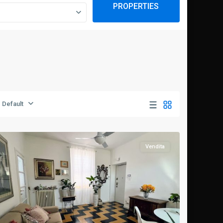
PROPERTIES
Navigli-
Default
Ticinese
,
Milano
Vendita