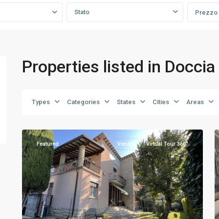
Stato
Prezzo
Properties listed in Doccia
Bergamo
,
Types
Categories
States
Cities
Areas
Trescore
54
Balneario
18
Featured
Vendita
Virtual Tour 360°