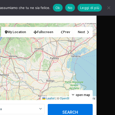
i assumiamo che tu ne sia felice.
Ok
No
Leggi di più
e?
Servizi
Calendario 2026
My Location
Fullscreen
Prev
Next
open map
Leaflet
|
©
OpenStreetMap
contributors
ia
SEARCH