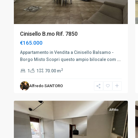
Cinisello B.mo Rif. 7850
€165.000
Appartamento in Vendita a Cinisello Balsamo -
Borgo Misto Scopri questo ampio bilocale com
...
2
1
1
70.00 m
Alfredo SANTORO
Cinisello
12
B.mo
22
Affitto