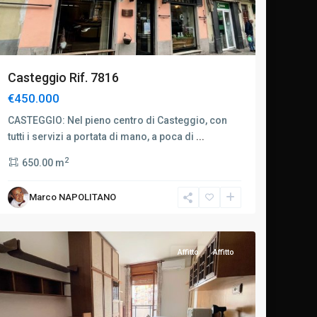
Casteggio Rif. 7816
€450.000
CASTEGGIO: Nel pieno centro di Casteggio, con
tutti i servizi a portata di mano, a poca di
...
2
650.00 m
Buonarroti
/
Marco NAPOLITANO
Wagner
,
Milano
Affitto
Affitto