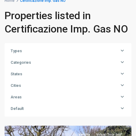
Home
Certificazione Imp. Gas NO
Properties listed in
Certificazione Imp. Gas NO
Types
Categories
States
Cities
Areas
Default
Bellinzago
Novarese
Vendita
Virtual Tour 360°