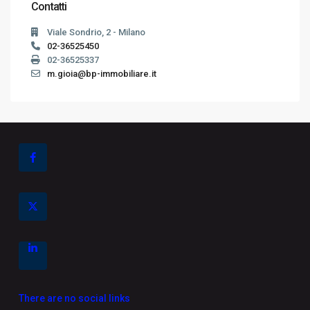
Contatti
Viale Sondrio, 2 - Milano
02-36525450
02-36525337
m.gioia@bp-immobiliare.it
There are no social links