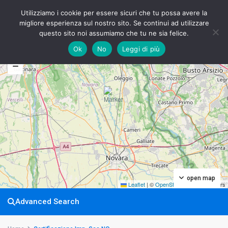
Utilizziamo i cookie per essere sicuri che tu possa avere la
migliore esperienza sul nostro sito. Se continui ad utilizzare
questo sito noi assumiamo che tu ne sia felice.
Ok
No
Leggi di più
My Location
Fullscreen
Prev
Next
open map
Leaflet
|
©
OpenStreetMap
contributors
Advanced Search