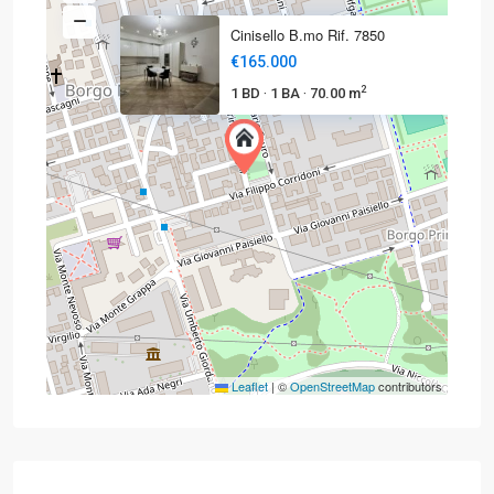
Cinisello B.mo Rif. 7850
€165.000
2
1 BD
1 BA
70.00 m
·
·
Leaflet
|
©
OpenStreetMap
contributors