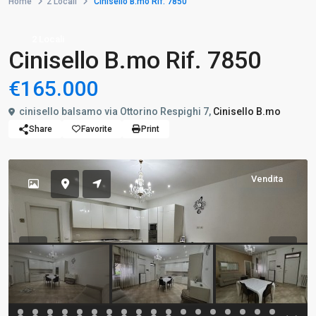
Home
2 Locali
Cinisello B.mo Rif. 7850
2 Locali
Cinisello B.mo Rif. 7850
€165.000
cinisello balsamo via Ottorino Respighi 7,
Cinisello B.mo
Share
Favorite
Print
Vendita
Previous
Previo