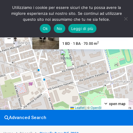
Utilizziamo i cookie per essere sicuri che tu possa avere la
migliore esperienza sul nostro sito. Se continui ad utilizzare
questo sito noi assumiamo che tu ne sia felice.
Cinisello B.mo Rif. 7850
Ok
No
Leggi di più
My Location
Fullscreen
€165.000
2
1 BD
1 BA
70.00 m
·
·
open map
Leaflet
|
©
OpenStreetMap
contributors
Advanced Search