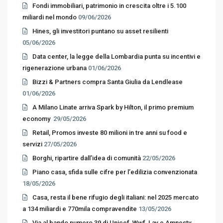
Fondi immobiliari, patrimonio in crescita oltre i 5.100
miliardi nel mondo
09/06/2026
Hines, gli investitori puntano su asset resilienti
05/06/2026
Data center, la legge della Lombardia punta su incentivi e
rigenerazione urbana
01/06/2026
Bizzi & Partners compra Santa Giulia da Lendlease
01/06/2026
A Milano Linate arriva Spark by Hilton, il primo premium
economy
29/05/2026
Retail, Promos investe 80 milioni in tre anni su food e
servizi
27/05/2026
Borghi, ripartire dall’idea di comunità
22/05/2026
Piano casa, sfida sulle cifre per l’edilizia convenzionata
18/05/2026
Casa, resta il bene rifugio degli italiani: nel 2025 mercato
a 134 miliardi e 770mila compravendite
13/05/2026
Via al bando numero 39 di Unicef, Wwf, Lav e Amnesty