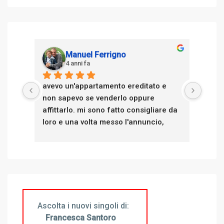
Manuel Ferrigno
4 anni fa
avevo un'appartamento ereditato e 
avevo
non sapevo se venderlo oppure 
non s
affittarlo. mi sono fatto consigliare da 
affit
loro e una volta messo l'annuncio, 
loro 
tempo una settimana avevano già 
tempo
trovato un'ottimo inquilino. affittato in 
trovat
tempo zero
temp
Alfredo e Monica sono di una 
Alfre
trasparenza e professionalità che in 
trasp
pochi agenti immobiliari trovi. ti 
pochi 
Ascolta i nuovi singoli di:
seguono e ti consigliano in tutto il 
seguo
Francesca Santoro
percorso.
perco