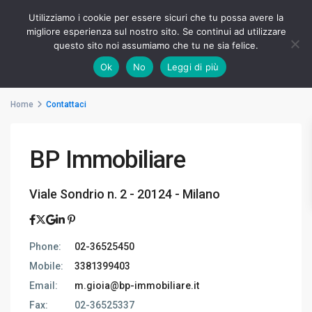
Utilizziamo i cookie per essere sicuri che tu possa avere la
migliore esperienza sul nostro sito. Se continui ad utilizzare
questo sito noi assumiamo che tu ne sia felice.
Advanced Search
Ok
No
Leggi di più
Home
Contattaci
BP Immobiliare
Viale Sondrio n. 2 - 20124 - Milano
Phone:
02-36525450
Mobile:
3381399403
Email:
m.gioia@bp-immobiliare.it
Fax:
02-36525337