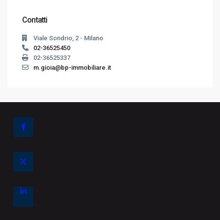
Contatti
Viale Sondrio, 2 - Milano
02-36525450
02-36525337
m.gioia@bp-immobiliare.it