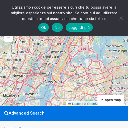
Utilizziamo i cookie per essere sicuri che tu possa avere la
migliore esperienza sul nostro sito. Se continui ad utilizzare
questo sito noi assumiamo che tu ne sia felice.
Ok
No
Leggi di più
My Location
Fullscreen
Prev
Next
open map
Leaflet
|
©
OpenStreetMap
contributors
Advanced Search