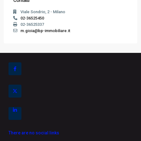
Contatti
Viale Sondrio, 2 - Milano
02-36525450
02-36525337
m.gioia@bp-immobiliare.it
There are no social links