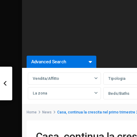
Advanced Search
Vendita/Affitto
Tipologia
La zona
Beds/Baths
Home
News
Casa, continua la crescita nel primo trimestre
Casa, continua la cres