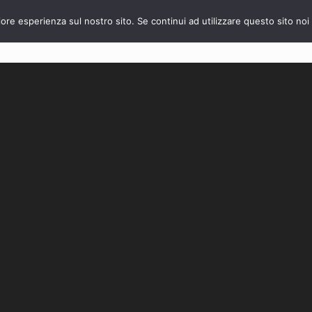
iore esperienza sul nostro sito. Se continui ad utilizzare questo sito no
VENDITA
AFFITTO
La Nostra Azienda
Vuoi vender