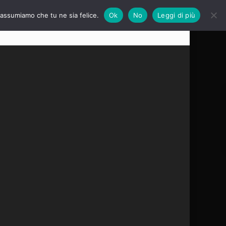
i assumiamo che tu ne sia felice.
Ok
No
Leggi di più
e?
Servizi
Calendario 2026