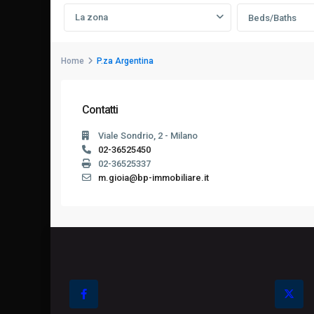
La zona
Beds/Baths
Home
P.za Argentina
Contatti
Viale Sondrio, 2 - Milano
02-36525450
02-36525337
m.gioia@bp-immobiliare.it