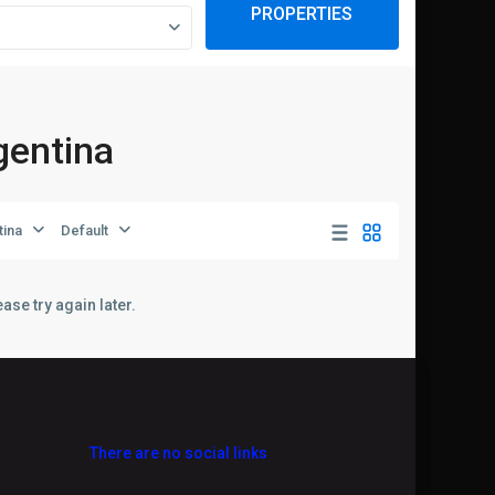
PROPERTIES
rgentina
tina
Default
ase try again later.
There are no social links