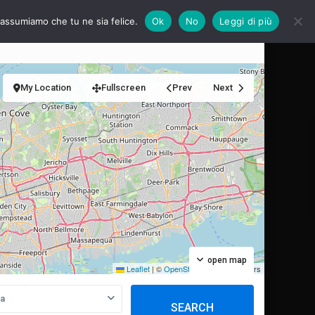
i assumiamo che tu ne sia felice.
Ok
No
Leggi di più
e?
Servizi
Calendario 2026
My Location
Fullscreen
Prev
Next
open map
Leaflet
|
©
OpenStreetMap
contributors
ia
SEARCH