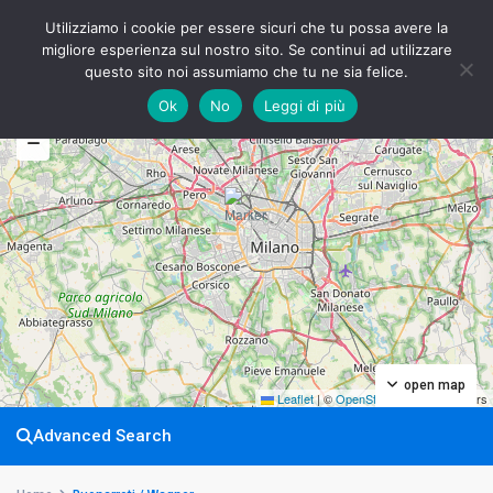
Utilizziamo i cookie per essere sicuri che tu possa avere la
migliore esperienza sul nostro sito. Se continui ad utilizzare
questo sito noi assumiamo che tu ne sia felice.
Ok
No
Leggi di più
My Location
Fullscreen
Prev
Next
open map
Leaflet
|
©
OpenStreetMap
contributors
Advanced Search