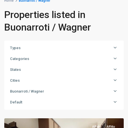
Home
Buonarroti / Wagner
Properties listed in
Buonarroti / Wagner
Types
Categories
States
Cities
Buonarroti / Wagner
Buonarroti
/
Default
Wagner
,
Milano
Affitto
Affitto