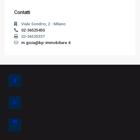
Contatti
Viale Sondrio, 2 - Milano
02-36525450
02-36525337
m.gioia@bp-immobiliare.it