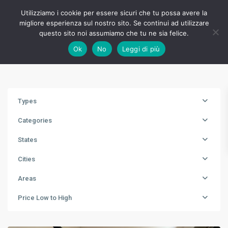
Utilizziamo i cookie per essere sicuri che tu possa avere la
migliore esperienza sul nostro sito. Se continui ad utilizzare
questo sito noi assumiamo che tu ne sia felice.
Advanced Search
Ok
No
Leggi di più
Types
Categories
States
Cities
Areas
Price Low to High
Cinisello
B.mo