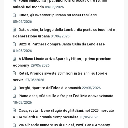
Fondi immobiliari, patrimonio in crescita oltre i 5.100
miliardi nel mondo
09/06/2026
Hines, gli investitori puntano su asset resilienti
05/06/2026
Data center, la legge della Lombardia punta su incentivi e
rigenerazione urbana
01/06/2026
Bizzi & Partners compra Santa Giulia da Lendlease
01/06/2026
A Milano Linate arriva Spark by Hilton, il primo premium
economy
29/05/2026
Retail, Promos investe 80 milioni in tre anni su food e
servizi
27/05/2026
Borghi, ripartire dall’idea di comunità
22/05/2026
Piano casa, sfida sulle cifre per l’edilizia convenzionata
18/05/2026
Casa, resta il bene rifugio degli italiani: nel 2025 mercato
a 134 miliardi e 770mila compravendite
13/05/2026
Via al bando numero 39 di Unicef, Wwf, Lav e Amnesty