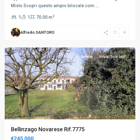
Misto Scopri questo ampio bilocale com
...
2
1
1
70.00 m
Alfredo SANTORO
Bellinzago
Novarese
Vendita
Virtual Tour 360°
Bellinzago Novarese Rif.7775
€245.000