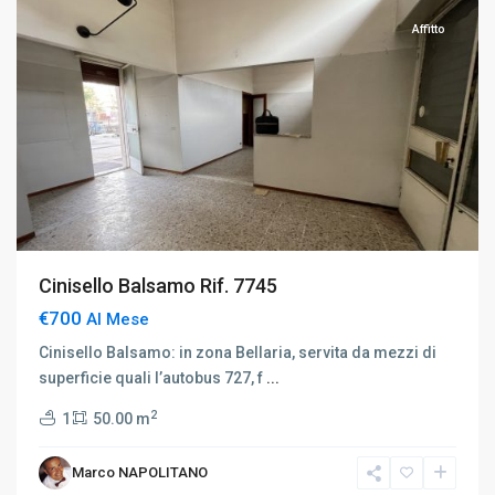
Affitto
Cinisello Balsamo Rif. 7745
€700
Al Mese
Cinisello Balsamo: in zona Bellaria, servita da mezzi di
superficie quali l’autobus 727, f
...
2
1
50.00 m
Buonarroti
/
Marco NAPOLITANO
Wagner
,