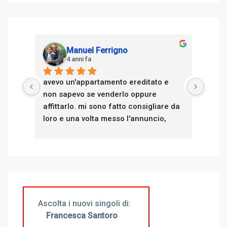
Manuel Ferrigno
4 anni fa
avevo un'appartamento ereditato e 
avevo
non sapevo se venderlo oppure 
non s
affittarlo. mi sono fatto consigliare da 
affit
loro e una volta messo l'annuncio, 
loro 
tempo una settimana avevano già 
tempo
trovato un'ottimo inquilino. affittato in 
trovat
tempo zero
temp
Alfredo e Monica sono di una 
Alfre
trasparenza e professionalità che in 
trasp
pochi agenti immobiliari trovi. ti 
pochi 
Ascolta i nuovi singoli di:
seguono e ti consigliano in tutto il 
seguo
Francesca Santoro
percorso.
perco