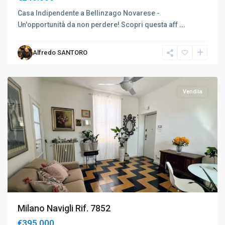
Casa Indipendente a Bellinzago Novarese -
Un'opportunità da non perdere! Scopri questa aff
...
Navigli-
Alfredo SANTORO
Ticinese
,
Milano
Vendita
Milano Navigli Rif. 7852
€395.000