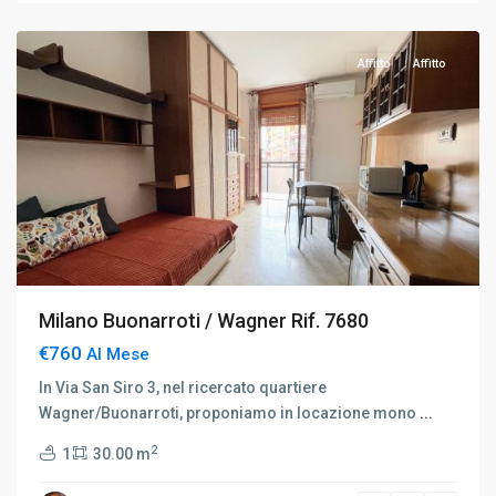
Milano
Affitto
Affitto
Milano Buonarroti / Wagner Rif. 7680
€760
Al Mese
In Via San Siro 3, nel ricercato quartiere
Wagner/Buonarroti, proponiamo in locazione mono
...
2
1
30.00 m