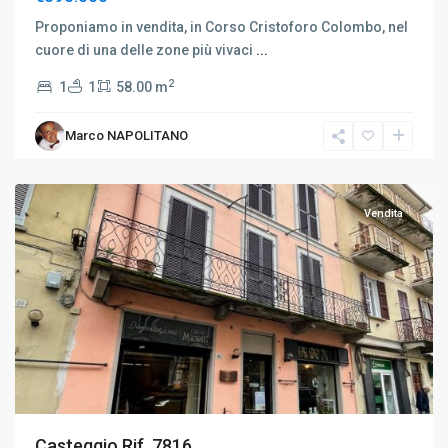
Proponiamo in vendita, in Corso Cristoforo Colombo, nel
cuore di una delle zone più vivaci
...
2
1
1
58.00 m
Marco NAPOLITANO
Vendita
Casteggio Rif. 7816