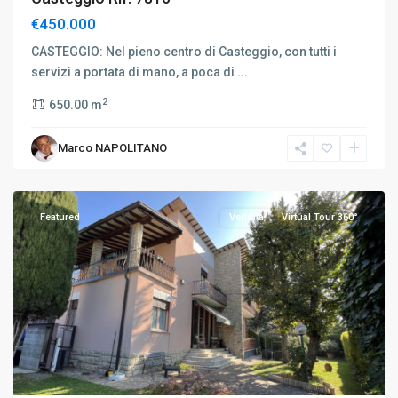
€450.000
CASTEGGIO: Nel pieno centro di Casteggio, con tutti i
servizi a portata di mano, a poca di
...
2
650.00 m
Bergamo
,
Marco NAPOLITANO
Trescore
Balneario
Featured
Vendita
Virtual Tour 360°